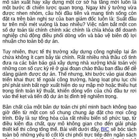
mô sản xuất hay xây dựng một cơ sở hạ tầng mới luôn là
một bước đi chiến lược quan trọng. Ngay khi ý tưởng vừa
được nhen nhóm, câu hỏi đầu tiên và mang tính sống còn
đặt ra trên bàn nghị sự của ban giám đốc luôn là: Suất đầu
tư trên mỗi mét vuông là bao nhiêu? Việc nắm bắt một con
số dự toán tài chính chính xác chính là chìa khóa để doanh
nghiệp chủ động điều phối dòng vốn và bảo vệ biên độ lợi
nhuận cho toàn bộ dự án.
Tuy nhiên, thực tế thị trường xây dựng công nghiệp lại ẩn
chứa không ít cạm bẫy tài chính. Rất nhiều nhà thầu cố tình
đưa ra các bản báo giá xây dựng nhà xưởng khái toán với
những con số cực kỳ rẻ ở giai đoạn chào thầu ban đầu để dễ
dàng giành được dự án. Thế nhưng, khi bước vào giai đoạn
triển khai thực tế ngoài công trường, hàng loạt phụ lục chi
phí phát sinh bất ngờ xuất hiện do sự mập mờ hoặc thiếu hụt
trong tính toán kỹ thuật, khiến dòng vốn của chủ đầu tư rơi
vào thế kẹt và tiến độ dự án bị đình trệ nghiêm trọng.
Bản chất của một bản dự toán chi phí minh bạch không bao
giờ đến từ một con số chung chung áp đặt cho mọi công
trình. Đây là sự tổng hòa của rất nhiều biến số phức tạp, từ
điều kiện địa chất, quy mô không gian cho đến giải pháp
thiết kế thi công tổng thể. Bài viết dưới đây,
BIC
sẽ bóc tách
toàn bộ những yếu tố cốt lõi chi phối trực tiếp đến ngân sách