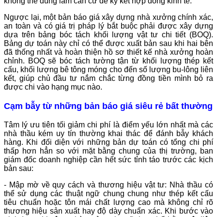
không thể dùng làm căn cứ để ký kết hợp đồng kinh tế.
Ngược lại, một bản báo giá xây dựng nhà xưởng chính xác,
an toàn và có giá trị pháp lý bắt buộc phải được xây dựng
dựa trên bảng bóc tách khối lượng vật tư chi tiết (BOQ).
Bảng dự toán này chỉ có thể được xuất bản sau khi hai bên
đã thống nhất và hoàn thiện hồ sơ thiết kế nhà xưởng hoàn
chỉnh. BOQ sẽ bóc tách tường tận từ khối lượng thép kết
cấu, khối lượng bê tông móng cho đến số lượng bu-lông liên
kết, giúp chủ đầu tư nắm chắc từng đồng tiền mình bỏ ra
được chi vào hạng mục nào.
Cạm bẫy từ những bản báo giá siêu rẻ bất thường
Tâm lý ưu tiên tối giảm chi phí là điểm yếu lớn nhất mà các
nhà thầu kém uy tín thường khai thác để đánh bẫy khách
hàng. Khi đối diện với những bản dự toán có tổng chi phí
thấp hơn hẳn so với mặt bằng chung của thị trường, ban
giám đốc doanh nghiệp cần hết sức tỉnh táo trước các kịch
bản sau:
- Mập mờ về quy cách và thương hiệu vật tư: Nhà thầu có
thể sử dụng các thuật ngữ chung chung như thép kết cấu
tiêu chuẩn hoặc tôn mái chất lượng cao mà không chỉ rõ
thương hiệu sản xuất hay độ dày chuẩn xác. Khi bước vào