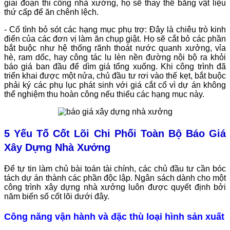
giai đoạn thi công nhà xưởng, họ sẽ thay thế bằng vật liệu
thứ cấp để ăn chênh lệch.
- Cố tình bỏ sót các hạng mục phụ trợ: Đây là chiêu trò kinh
điển của các đơn vị làm ăn chụp giật. Họ sẽ cắt bỏ các phần
bắt buộc như hệ thống rãnh thoát nước quanh xưởng, vỉa
hè, ram dốc, hay công tác lu lèn nền đường nội bộ ra khỏi
báo giá ban đầu để dìm giá tổng xuống. Khi công trình đã
triển khai được một nửa, chủ đầu tư rơi vào thế kẹt, bắt buộc
phải ký các phụ lục phát sinh với giá cắt cổ vì dự án không
thể nghiệm thu hoàn công nếu thiếu các hạng mục này.
5 Yếu Tố Cốt Lõi Chi Phối Toàn Bộ Báo Giá
Xây Dựng Nhà Xưởng
Để tự tin làm chủ bài toán tài chính, các chủ đầu tư cần bóc
tách dự án thành các phần độc lập. Ngân sách dành cho một
công trình xây dựng nhà xưởng luôn được quyết định bởi
năm biến số cốt lõi dưới đây.
Công năng vận hành và đặc thù loại hình sản xuất