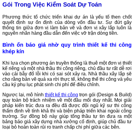
Gói Trong Việc Kiểm Soát Dự Toán
Phương thức tổ chức triển khai dự án là yếu tố then chốt
quyết định sự ổn định của dòng vốn đầu tư. Sự đứt gãy
thông tin giữa đơn vị làm bản vẽ và đơn vị xây lắp luôn là
nguyên nhân hàng đầu dẫn đến việc vỡ trận dòng tiền.
Bình ổn báo giá nhờ quy trình thiết kế thi công
khép kín
Khi lựa chọn phương án truyền thống là thuê một đơn vị thiết
kế riêng và một nhà thầu thi công riêng, chủ đầu tư rất dễ rơi
vào cái bẫy đổ lỗi khi có sai sót xảy ra. Nhà thầu xây lắp sẽ
cho rằng bản vẽ quá xa rời thực tế, không thể thi công và yêu
cầu ký phụ lục phát sinh chi phí để điều chỉnh.
Ngược lại, mô hình
thiết kế thi công
trọn gói (Design & Build)
quy toàn bộ trách nhiệm về một đầu mối duy nhất. Mọi giải
pháp kiến trúc đưa ra đều đã được đội ngũ kỹ sư thi công
thẩm định về tính khả thi và biện pháp triển khai ngoài công
trường. Sự đồng bộ này giúp tổng thầu tự tin đưa ra một
bảng báo giá xây dựng nhà xưởng cố định, giúp chủ đầu tư
loại bỏ hoàn toàn rủi ro tranh chấp chi phí giữa các bên.