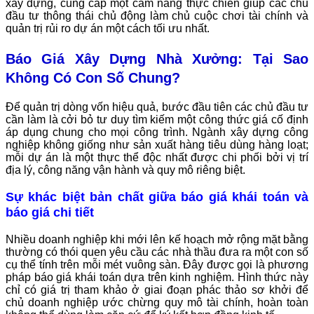
xây dựng, cung cấp một cẩm nang thực chiến giúp các chủ
đầu tư thông thái chủ động làm chủ cuộc chơi tài chính và
quản trị rủi ro dự án một cách tối ưu nhất.
Báo Giá Xây Dựng Nhà Xưởng: Tại Sao
Không Có Con Số Chung?
Để quản trị dòng vốn hiệu quả, bước đầu tiên các chủ đầu tư
cần làm là cởi bỏ tư duy tìm kiếm một công thức giá cố định
áp dụng chung cho mọi công trình. Ngành xây dựng công
nghiệp không giống như sản xuất hàng tiêu dùng hàng loạt;
mỗi dự án là một thực thể độc nhất được chi phối bởi vị trí
địa lý, công năng vận hành và quy mô riêng biệt.
Sự khác biệt bản chất giữa báo giá khái toán và
báo giá chi tiết
Nhiều doanh nghiệp khi mới lên kế hoạch mở rộng mặt bằng
thường có thói quen yêu cầu các nhà thầu đưa ra một con số
cụ thể tính trên mỗi mét vuông sàn. Đây được gọi là phương
pháp báo giá khái toán dựa trên kinh nghiệm. Hình thức này
chỉ có giá trị tham khảo ở giai đoạn phác thảo sơ khởi để
chủ doanh nghiệp ước chừng quy mô tài chính, hoàn toàn