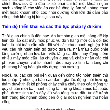
chính thực sự. Chủ đầu tư sẽ phải chi trả một khoản ngân
sách khổng lồ cho việc ép cọc bê tông ly tâm sâu hàng chục
mét hoặc khoan nhồi cọc nhồi đường kính lớn để đảm bảo
công trình không bị lún sụt sau này.
Tiến độ triển khai và các thủ tục pháp lý đi kèm
Thời gian chính là tiền bạc. Áp lực bàn giao mặt bằng để kịp
tiến độ lắp đặt máy móc phục vụ đơn hàng mới của đối tác
luôn là bài toán cân não đối với các chủ doanh nghiệp. Khi
yêu cầu rút ngắn tiến độ được đưa ra, nhà thầu buộc phải
tăng cường nhân lực làm việc tăng ca đêm, huy động thêm
nhiều máy móc cẩu lắp chuyên dụng và chấp nhận các chi
phí vận chuyển vật tư nhanh, điều này vô tình làm tăng chi
phí trong bảng báo giá xây dựng nhà xưởng.
Ngoài ra, các chi phí liên quan đến công tác hoàn thiện thủ
tục pháp lý như lập báo cáo đánh giá tác động môi trường,
thẩm duyệt thiết kế phòng cháy chữa cháy theo các thông tư
quy chuẩn mới ban hành cũng là những khoản mục bắt buộc
phải được tính toán đầy đủ vào tổng mức đầu tư để tránh
tình trạng tắc nghẽn dòng tiền ở giai đoạn nghiệm thu hoàn
công.