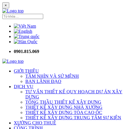
×
0901.815.069
GIỚI THIỆU
TẦM NHÌN VÀ SỨ MỆNH
BAN LÃNH ĐẠO
DỊCH VỤ
TƯ VẤN THIẾT KẾ QUY HOẠCH DỰ ÁN XÂY
DỰNG
TỔNG THẦU THIẾT KẾ XÂY DỰNG
THIẾT KẾ XÂY DỰNG NHÀ XƯỞNG
THIẾT KẾ XÂY DỰNG TÒA CAO ỐC
THIẾT KẾ XÂY DỰNG TRUNG TÂM SỰ KIỆN
XƯỞNG CHO THUÊ
CÔNG TRÌNH