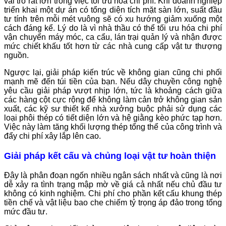
vai trò rất lớn trong việc tối ưu hóa chi phí. Khi doanh nghiệp
triển khai một dự án có tổng diện tích mặt sàn lớn, suất đầu
tư tính trên mỗi mét vuông sẽ có xu hướng giảm xuống một
cách đáng kể. Lý do là vì nhà thầu có thể tối ưu hóa chi phí
vận chuyển máy móc, ca cẩu, lán trại quản lý và nhận được
mức chiết khấu tốt hơn từ các nhà cung cấp vật tư thượng
nguồn.
Ngược lại, giải pháp kiến trúc về không gian cũng chi phối
mạnh mẽ đến túi tiền của bạn. Nếu dây chuyền công nghệ
yêu cầu giải pháp vượt nhịp lớn, tức là khoảng cách giữa
các hàng cột cực rộng để không làm cản trở không gian sản
xuất, các kỹ sư thiết kế nhà xưởng buộc phải sử dụng các
loại phôi thép có tiết diện lớn và hệ giằng kèo phức tạp hơn.
Việc này làm tăng khối lượng thép tổng thể của công trình và
đẩy chi phí xây lắp lên cao.
Giải pháp kết cấu và chủng loại vật tư hoàn thiện
Đây là phân đoạn ngốn nhiều ngân sách nhất và cũng là nơi
dễ xảy ra tình trạng mập mờ về giá cả nhất nếu chủ đầu tư
không có kinh nghiệm. Chi phí cho phần kết cấu khung thép
tiền chế và vật liệu bao che chiếm tỷ trọng áp đảo trong tổng
mức đầu tư.