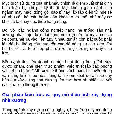
Mục đích sử dụng của nhà máy chính là điểm xuất phát định
hình toàn bộ chi phí kỹ thuật. Một không gian dành cho
ngành may mặc, đóng gói bao bì hay lắp ráp điện tử nhẹ sẽ
có nhu cầu kết cấu hoàn toàn khác so với một nhà máy cơ
khí chế tạo hay đúc thép hạng nặng.
Đối với các ngành công nghiệp nặng, hệ thống sàn nhà
xưởng phải chịu được tải trọng nén cực lớn từ máy móc và
xe container ra vào liên tục. Nhiều dự án còn bắt buộc phải
lắp đặt hệ thống cầu trục trên cao để nâng hạ cấu kiện, đòi
hỏi hệ cột và kèo thép phải được tăng cường độ dày chịu
lực.
Bên cạnh đó, nếu doanh nghiệp hoạt động trong lĩnh vực
dược phẩm, chế biến thực phẩm, việc thiết lập các phòng
sạch đạt chuẩn GMP với hệ thống vách panel chuyên dụng
và mạng lưới điều hòa trung tâm kiểm soát độ ẩm sẽ đẩy
báo giá xây dựng nhà xưởng lên cao hơn rất nhiều so với
các nhà kho thông thường.
Giải pháp kiến trúc và quy mô diện tích xây dựng
nhà xưởng
Trong ngành xây dựng công nghiệp, hiệu ứng quy mô đóng