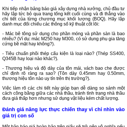
Khi tiếp nhận bảng báo giá xây dựng nhà xưởng, chủ đầu tư
hãy lập tức bỏ qua trang tổng kết cuối cùng và đi thẳng vào
chi tiết của từng chương mục khối lượng (BOQ). Hãy lập
danh mục đối chiếu các thông số kỹ thuật cốt lõi:
- Mác bê tông sử dụng cho phần móng và phần sàn là bao
nhiêu? (Ví dụ: mác M250 hay M300, có sử dụng phụ gia tăng
cứng bề mặt hay không?).
- Tiêu chuẩn phôi thép cấu kiện là loại nào? (Thép SS400,
Q345B hay loại nào khác?).
- Thương hiệu và độ dày của tôn mái, vách bao che được
chỉ định rõ ràng ra sao? (Tôn dày 0.45mm hay 0.50mm,
thương hiệu tôn nào uy tín trên thị trường?).
Việc làm rõ các chi tiết này giúp bạn dễ dàng so sánh một
cách công bằng giữa các nhà thầu, tránh tình trạng nhà thầu
đưa giá thấp hơn nhưng sử dụng vật liệu kém chất lượng.
Đánh giá năng lực thực chiến thay vì chỉ nhìn vào
giá trị con số
Một bản báo giá hoàn hảo trên giấy sẽ trở nên vô nghĩa nếu