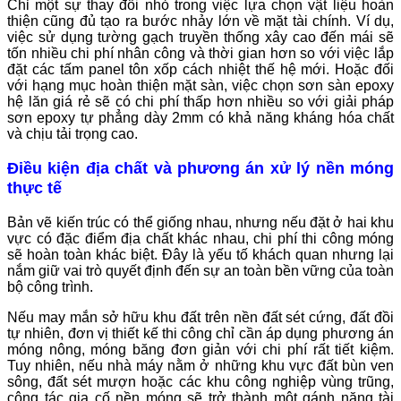
Chỉ một sự thay đổi nhỏ trong việc lựa chọn vật liệu hoàn
thiện cũng đủ tạo ra bước nhảy lớn về mặt tài chính. Ví dụ,
việc sử dụng tường gạch truyền thống xây cao đến mái sẽ
tốn nhiều chi phí nhân công và thời gian hơn so với việc lắp
đặt các tấm panel tôn xốp cách nhiệt thế hệ mới. Hoặc đối
với hạng mục hoàn thiện mặt sàn, việc chọn sơn sàn epoxy
hệ lăn giá rẻ sẽ có chi phí thấp hơn nhiều so với giải pháp
sơn epoxy tự phẳng dày 2mm có khả năng kháng hóa chất
và chịu tải trọng cao.
Điều kiện địa chất và phương án xử lý nền móng
thực tế
Bản vẽ kiến trúc có thể giống nhau, nhưng nếu đặt ở hai khu
vực có đặc điểm địa chất khác nhau, chi phí thi công móng
sẽ hoàn toàn khác biệt. Đây là yếu tố khách quan nhưng lại
nắm giữ vai trò quyết định đến sự an toàn bền vững của toàn
bộ công trình.
Nếu may mắn sở hữu khu đất trên nền đất sét cứng, đất đồi
tự nhiên, đơn vị thiết kế thi công chỉ cần áp dụng phương án
móng nông, móng băng đơn giản với chi phí rất tiết kiệm.
Tuy nhiên, nếu nhà máy nằm ở những khu vực đất bùn ven
sông, đất sét mượn hoặc các khu công nghiệp vùng trũng,
công tác gia cố nền móng sẽ trở thành một gánh nặng tài