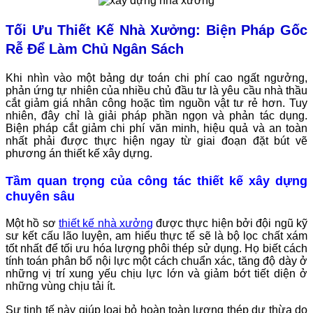
Tối Ưu Thiết Kế Nhà Xưởng: Biện Pháp Gốc
Rễ Để Làm Chủ Ngân Sách
Khi nhìn vào một bảng dự toán chi phí cao ngất ngưởng,
phản ứng tự nhiên của nhiều chủ đầu tư là yêu cầu nhà thầu
cắt giảm giá nhân công hoặc tìm nguồn vật tư rẻ hơn. Tuy
nhiên, đây chỉ là giải pháp phần ngọn và phản tác dụng.
Biện pháp cắt giảm chi phí văn minh, hiệu quả và an toàn
nhất phải được thực hiện ngay từ giai đoạn đặt bút vẽ
phương án thiết kế xây dựng.
Tầm quan trọng của công tác thiết kế xây dựng
chuyên sâu
Một hồ sơ
thiết kế nhà xưởng
được thực hiện bởi đội ngũ kỹ
sư kết cấu lão luyện, am hiểu thực tế sẽ là bộ lọc chất xám
tốt nhất để tối ưu hóa lượng phôi thép sử dụng. Họ biết cách
tính toán phân bổ nội lực một cách chuẩn xác, tăng độ dày ở
những vị trí xung yếu chịu lực lớn và giảm bớt tiết diện ở
những vùng chịu tải ít.
Sự tinh tế này giúp loại bỏ hoàn toàn lượng thép dư thừa do