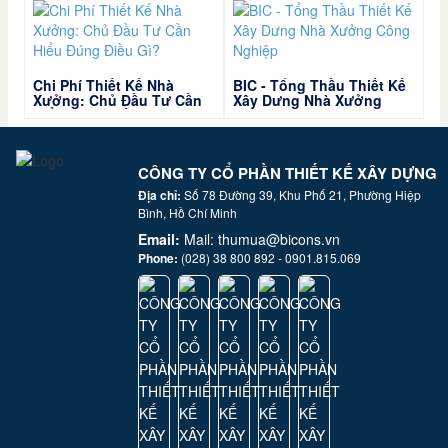
Chi Phí Thiết Kế Nhà
BIC - Tổng Thầu Thiết Kế
Xưởng: Chủ Đầu Tư Cần
Xây Dưng Nhà Xưởng
Hiểu Đúng Điều Gì?
Công Nghiệp
CÔNG TY CỔ PHẦN THIẾT KẾ XÂY DỰNG
BIC
Địa chỉ:
Số 78 Đường 39, Khu Phố 21, Phường Hiệp
Bình, Hồ Chí Minh
Email:
Mail: thumua@bicons.vn
Phone:
(028) 38 800 892 - 0901.815.069