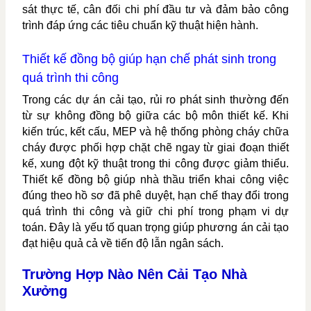
sát thực tế, cân đối chi phí đầu tư và đảm bảo công
trình đáp ứng các tiêu chuẩn kỹ thuật hiện hành.
Thiết kế đồng bộ giúp hạn chế phát sinh trong
quá trình thi công
Trong các dự án cải tạo, rủi ro phát sinh thường đến
từ sự không đồng bộ giữa các bộ môn thiết kế. Khi
kiến trúc, kết cấu, MEP và hệ thống phòng cháy chữa
cháy được phối hợp chặt chẽ ngay từ giai đoạn thiết
kế, xung đột kỹ thuật trong thi công được giảm thiểu.
Thiết kế đồng bộ giúp nhà thầu triển khai công việc
đúng theo hồ sơ đã phê duyệt, hạn chế thay đổi trong
quá trình thi công và giữ chi phí trong phạm vi dự
toán. Đây là yếu tố quan trọng giúp phương án cải tạo
đạt hiệu quả cả về tiến độ lẫn ngân sách.
Trường Hợp Nào Nên Cải Tạo Nhà
Xưởng