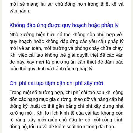
mới sẽ mang lại sự chủ động hơn trong thiết kế và
vận hành.
Không đáp ứng được quy hoạch hoặc pháp lý
Nhà xưởng hiện hữu có thể không còn phù hợp với
quy hoạch hoặc không đáp ứng các yêu cầu pháp lý
mới về an toàn, môi trường và phòng cháy chữa cháy.
Khi việc cải tạo không thể giải quyết triệt để các vấn
đề này, xây mới là phương án cần thiết để đảm bảo
tuân thủ quy định và tránh rủi ro pháp lý.
Chi phí cải tạo tiệm cận chi phí xây mới
Trong một số trường hợp, chi phí cải tạo sau khi cộng
dồn các hạng mục gia cường, tháo dỡ và nâng cấp hệ
thống kỹ thuật có thể gần bằng chi phí xây dựng nhà
xưởng mới. Khi lợi ích kinh tế của cải tạo không còn
rõ ràng, xây mới giúp chủ đầu tư có một công trình
đồng bộ, tối ưu và dễ kiểm soát hơn trong dài hạn.