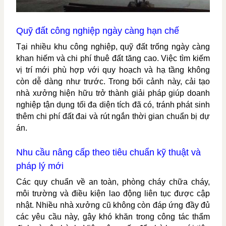
Quỹ đất công nghiệp ngày càng hạn chế
Tại nhiều khu công nghiệp, quỹ đất trống ngày càng
khan hiếm và chi phí thuê đất tăng cao. Việc tìm kiếm
vị trí mới phù hợp với quy hoạch và hạ tầng không
còn dễ dàng như trước. Trong bối cảnh này, cải tạo
nhà xưởng hiện hữu trở thành giải pháp giúp doanh
nghiệp tận dụng tối đa diện tích đã có, tránh phát sinh
thêm chi phí đất đai và rút ngắn thời gian chuẩn bị dự
án.
Nhu cầu nâng cấp theo tiêu chuẩn kỹ thuật và
pháp lý mới
Các quy chuẩn về an toàn, phòng cháy chữa cháy,
môi trường và điều kiện lao động liên tục được cập
nhật. Nhiều nhà xưởng cũ không còn đáp ứng đầy đủ
các yêu cầu này, gây khó khăn trong công tác thẩm