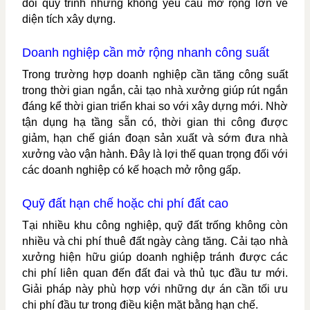
đổi quy trình nhưng không yêu cầu mở rộng lớn về
diện tích xây dựng.
Doanh nghiệp cần mở rộng nhanh công suất
Trong trường hợp doanh nghiệp cần tăng công suất
trong thời gian ngắn, cải tạo nhà xưởng giúp rút ngắn
đáng kể thời gian triển khai so với xây dựng mới. Nhờ
tận dụng hạ tầng sẵn có, thời gian thi công được
giảm, hạn chế gián đoạn sản xuất và sớm đưa nhà
xưởng vào vận hành. Đây là lợi thế quan trọng đối với
các doanh nghiệp có kế hoạch mở rộng gấp.
Quỹ đất hạn chế hoặc chi phí đất cao
Tại nhiều khu công nghiệp, quỹ đất trống không còn
nhiều và chi phí thuê đất ngày càng tăng. Cải tạo nhà
xưởng hiện hữu giúp doanh nghiệp tránh được các
chi phí liên quan đến đất đai và thủ tục đầu tư mới.
Giải pháp này phù hợp với những dự án cần tối ưu
chi phí đầu tư trong điều kiện mặt bằng hạn chế.