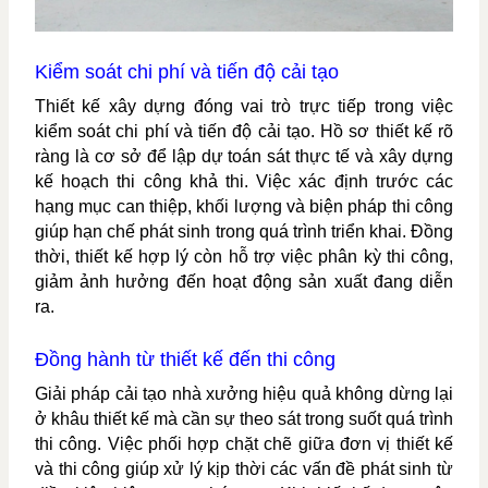
Kiểm soát chi phí và tiến độ cải tạo
Thiết kế xây dựng đóng vai trò trực tiếp trong việc
kiểm soát chi phí và tiến độ cải tạo. Hồ sơ thiết kế rõ
ràng là cơ sở để lập dự toán sát thực tế và xây dựng
kế hoạch thi công khả thi. Việc xác định trước các
hạng mục can thiệp, khối lượng và biện pháp thi công
giúp hạn chế phát sinh trong quá trình triển khai. Đồng
thời, thiết kế hợp lý còn hỗ trợ việc phân kỳ thi công,
giảm ảnh hưởng đến hoạt động sản xuất đang diễn
ra.
Đồng hành từ thiết kế đến thi công
Giải pháp cải tạo nhà xưởng hiệu quả không dừng lại
ở khâu thiết kế mà cần sự theo sát trong suốt quá trình
thi công. Việc phối hợp chặt chẽ giữa đơn vị thiết kế
và thi công giúp xử lý kịp thời các vấn đề phát sinh từ