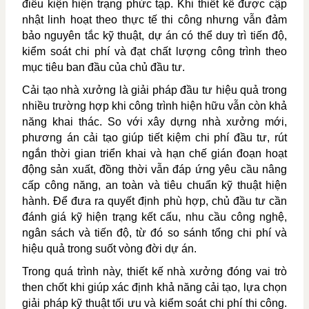
điều kiện hiện trạng phức tạp. Khi thiết kế được cập
nhật linh hoạt theo thực tế thi công nhưng vẫn đảm
bảo nguyên tắc kỹ thuật, dự án có thể duy trì tiến độ,
kiểm soát chi phí và đạt chất lượng công trình theo
mục tiêu ban đầu của chủ đầu tư.
Cải tạo nhà xưởng là giải pháp đầu tư hiệu quả trong
nhiều trường hợp khi công trình hiện hữu vẫn còn khả
năng khai thác. So với xây dựng nhà xưởng mới,
phương án cải tạo giúp tiết kiệm chi phí đầu tư, rút
ngắn thời gian triển khai và hạn chế gián đoạn hoạt
động sản xuất, đồng thời vẫn đáp ứng yêu cầu nâng
cấp công năng, an toàn và tiêu chuẩn kỹ thuật hiện
hành. Để đưa ra quyết định phù hợp, chủ đầu tư cần
đánh giá kỹ hiện trạng kết cấu, nhu cầu công nghệ,
ngân sách và tiến độ, từ đó so sánh tổng chi phí và
hiệu quả trong suốt vòng đời dự án.
Trong quá trình này, thiết kế nhà xưởng đóng vai trò
then chốt khi giúp xác định khả năng cải tạo, lựa chọn
giải pháp kỹ thuật tối ưu và kiểm soát chi phí thi công.