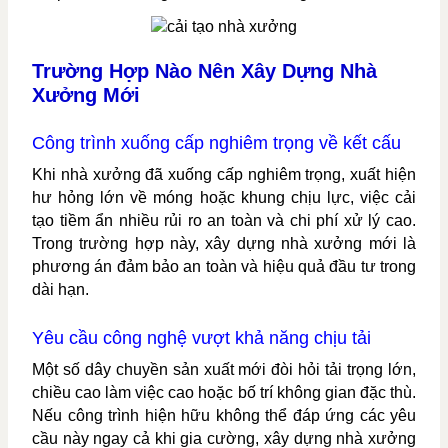
Trường Hợp Nào Nên Xây Dựng Nhà
Xưởng Mới
Công trình xuống cấp nghiêm trọng về kết cấu
Khi nhà xưởng đã xuống cấp nghiêm trọng, xuất hiện
hư hỏng lớn về móng hoặc khung chịu lực, việc cải
tạo tiềm ẩn nhiều rủi ro an toàn và chi phí xử lý cao.
Trong trường hợp này, xây dựng nhà xưởng mới là
phương án đảm bảo an toàn và hiệu quả đầu tư trong
dài hạn.
Yêu cầu công nghệ vượt khả năng chịu tải
Một số dây chuyền sản xuất mới đòi hỏi tải trọng lớn,
chiều cao làm việc cao hoặc bố trí không gian đặc thù.
Nếu công trình hiện hữu không thể đáp ứng các yêu
cầu này ngay cả khi gia cường, xây dựng nhà xưởng