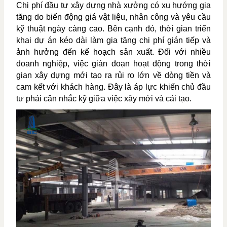
Chi phí đầu tư xây dựng nhà xưởng có xu hướng gia
tăng do biến động giá vật liệu, nhân công và yêu cầu
kỹ thuật ngày càng cao. Bên cạnh đó, thời gian triển
khai dự án kéo dài làm gia tăng chi phí gián tiếp và
ảnh hưởng đến kế hoạch sản xuất. Đối với nhiều
doanh nghiệp, việc gián đoạn hoạt động trong thời
gian xây dựng mới tạo ra rủi ro lớn về dòng tiền và
cam kết với khách hàng. Đây là áp lực khiến chủ đầu
tư phải cân nhắc kỹ giữa việc xây mới và cải tạo.